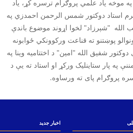
د په موخه یاد علمي پروګرام ترسره کړ، یاد
حترم استاد دوکتور شمس الرحمن احمدزي په
قیب الله "شېرزاد" لخوا اړوند موضوع باندې
والو پوښتنو ته قناعت ورکوونکي ځوابونه
وکتور شفیق الله "امین" د اختتامیه وینا په
 په پار ستاینلیک ورکړ او استاد ته یې د
 سره پروګرام پای ته ورساوه
.
لی
اخبار جدید