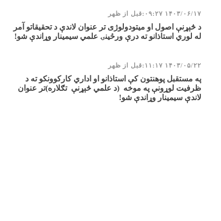
۱۴۰۳/۰۶/۱۷ ۰۹:۲۷:قبل از ظهر
د څېړنې اصول او میتودولوژی تر عنوان لاندې د تحقیقاتو آمر
له لوري استاذانو ته درې ورځینۍ علمي سیمینار وړاندې شو!
۱۴۰۳/۰۵/۲۲ ۱۱:۱۷:قبل از ظهر
په مستقبل پوهنتون کې استاذانو او اداري کارکوونکو ته د
ظرفيت لوړونې په موخه (د علمي څېړنې تګلاره)تر عنوان
لاندې سيمينار وړاندې شو!