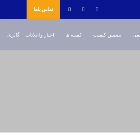
تماس باما
می
تضمین کیفیت
کمیته ها
اخبار واعلانات
گالری