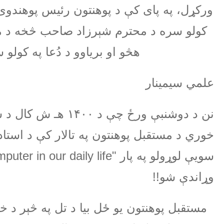
ورکړل، په پای کې د پوهنتون رئیس پوهندوی د
کولو سره د محترم شېرزاد صاحب څخه د مننې
هڅو او بریاوو د دُعا په کولو
علمي سیمینار
نن د دوشنبې ورځ چې د
۱۴۰۰
هـ ش کال د س
خوري د مستقبل پوهنتون په تالار کې د استادا
سویې لوړولو په پار
puter in our daily life"
وړاندې شو
!!
مستقبل پوهنتون یو ځل بیا د تل په څېر د خپ