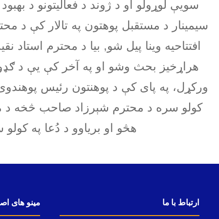
سویې لوړولو او د ژوند د فعالیتونو د بهبو
سیمینار د مستقبل پوهتون په تالار کې د م
افتتاحیه وینا پیل شو, بیا د محترم استاد ن
هراړخیز بحث وشو او په آخر کې یې د ګډون
ورکړل، په پای کې د پوهنتون رئیس پوهندوی د
کولو سره د محترم شېرزاد صاحب څخه د مننې
هڅو او بریاوو د دُعا په کولو
ارتباط با ما
مینو های اص