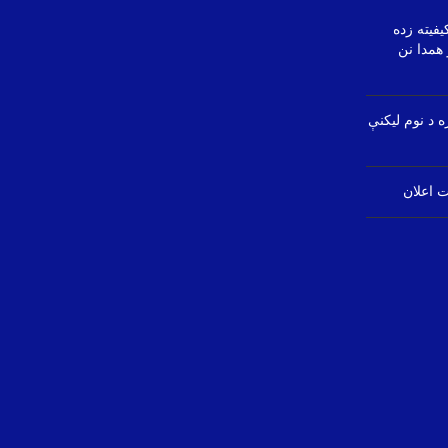
یفیته زده
همدا نن
ره د نوم لیکنې
 اعلان