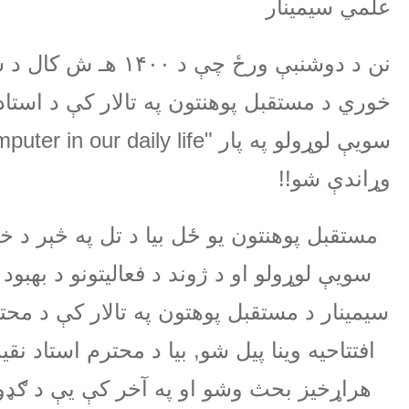
علمي سیمینار
نن د دوشنبې ورځ چې د
۱۴۰۰
هـ ش کال د س
خوري د مستقبل پوهنتون په تالار کې د استادا
سویې لوړولو په پار
puter in our daily life"
وړاندې شو
!!
مستقبل پوهنتون یو ځل بیا د تل په څېر د خپ
سویې لوړولو او د ژوند د فعالیتونو د بهبو
سیمینار د مستقبل پوهتون په تالار کې د م
افتتاحیه وینا پیل شو, بیا د محترم استاد ن
هراړخیز بحث وشو او په آخر کې یې د ګډون