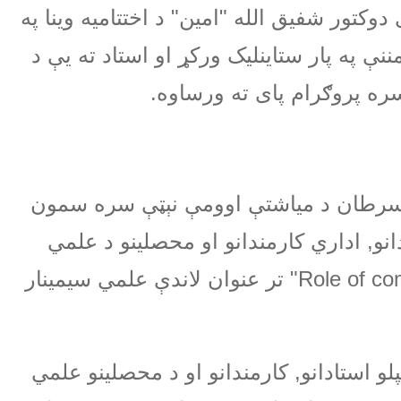
وکتور شفیق الله "امین" د اختتامیه وینا په
 په پار ستاینلیک ورکړ او استاد ته یې د
 سره پروګرام پای ته ورساوه
.
رطان د میاشتې اوومې نېټې سره سمون
نو, اداري کارمندانو او محصلینو د علمي
"Role of com
تر عنوان لاندې علمي سیمینار
لو استادانو, کارمندانو او د محصلینو علمي