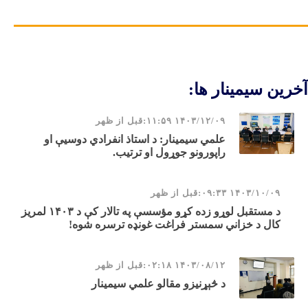
خرین سیمینار ها:
۱۴۰۳/۱۲/۰۹ ۱۱:۵۹:قبل از ظهر
علمي سيمينار: د استاذ انفرادي دوسيې او
راپورونو جوړول او ترتيب.
۱۴۰۳/۱۰/۰۹ ۰۹:۳۳:قبل از ظهر
د مستقبل لوړو زده کړو مؤسسې په تالار کې د ۱۴۰۳ لمریز
کال د خزاني سمستر فراغت غونډه ترسره شوه!
۱۴۰۳/۰۸/۱۲ ۰۲:۱۸:قبل از ظهر
د څېړنیزو مقالو علمي سیمینار