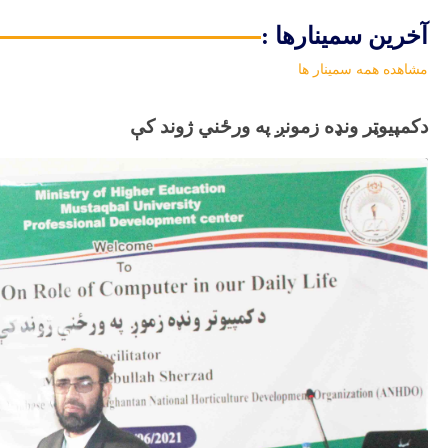
آخرین سمینارها :
مشاهده همه سمینار ها
دکمپیوټر ونډه زمونږ په ورځني ژوند کې