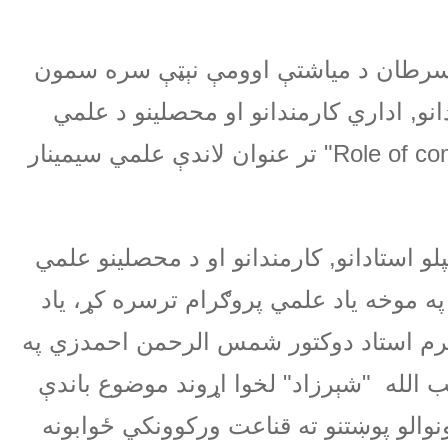
رطان د میاشتې اوومې نېټې سره سمون
نو, اداري کارمندانو او محصلینو د علمي
"Role of com
تر عنوان لاندې علمي سیمینار
لو استادانو, کارمندانو او د محصلینو علمي
د په موخه یاد علمي پروګرام ترسره کړ، یاد
حترم استاد دوکتور شمس الرحمن احمدزي په
قیب الله "شېرزاد" لخوا اړوند موضوع باندې
والو پوښتنو ته قناعت ورکوونکي ځوابونه