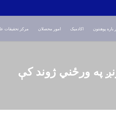
 باره پوهنتون
اکادمیک
امور محصلان
مرکز تحقیقات عل
نږ په ورځني ژوند کې