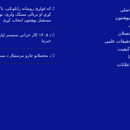
که غواړئ روښانه راتلونکی، باک
صلی
کړې او بریالی مسلک ولرئ، نو 
پوهنتون
مستقبل پوهنتون انتخاب کړئ.
حصلان
د ۱۴۰۵ کال خزاني سمستر لپا
حقیقات علمی
خبرتیا
کیفیت
د محصلانو چارو مرستیال د بست
علانات