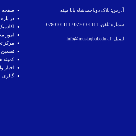
آدرس: بلاک دو،احمدشاه بابا مینه
صفحه ا
در باره 
شماره تلفن: 0770101111 / 0780101111
اکادمیک
امور م
ایمیل: info@mustaqbal.edu.af
مرکز ت
تضمین 
کمیته ها
اخبار وا
گالری