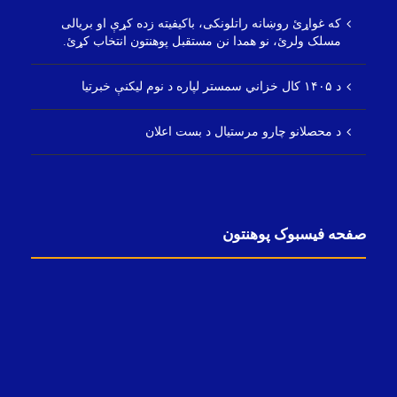
که غواړئ روښانه راتلونکی، باکیفیته زده کړې او بریالی
مسلک ولرئ، نو همدا نن مستقبل پوهنتون انتخاب کړئ.
د ۱۴۰۵ کال خزاني سمستر لپاره د نوم لیکنې خبرتیا
د محصلانو چارو مرستیال د بست اعلان
صفحه فیسبوک پوهنتون