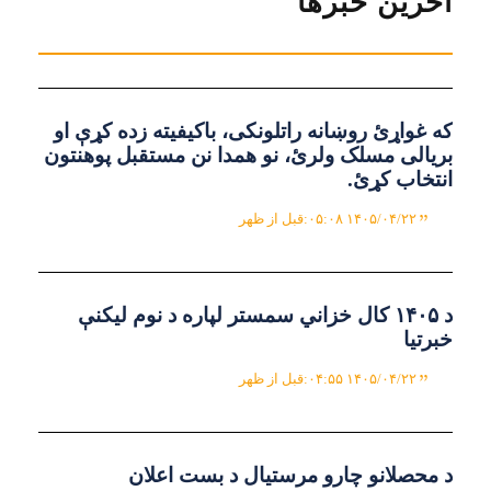
آخرین خبرها
که غواړئ روښانه راتلونکی، باکیفیته زده کړې او
بریالی مسلک ولرئ، نو همدا نن مستقبل پوهنتون
انتخاب کړئ.
۱۴۰۵/۰۴/۲۲ ۰۵:۰۸:قبل از ظهر
د ۱۴۰۵ کال خزاني سمستر لپاره د نوم لیکنې
خبرتیا
۱۴۰۵/۰۴/۲۲ ۰۴:۵۵:قبل از ظهر
د محصلانو چارو مرستیال د بست اعلان