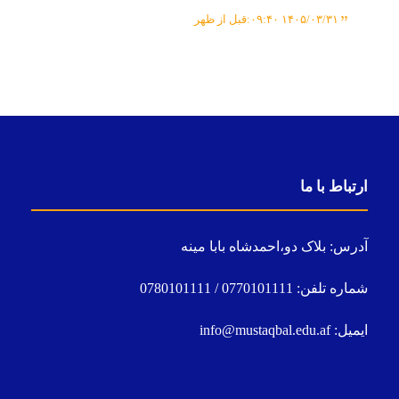
۱۴۰۵/۰۳/۳۱ ۰۹:۴۰:قبل از ظهر
ارتباط با ما
آدرس: بلاک دو،احمدشاه بابا مینه
شماره تلفن: 0770101111 / 0780101111
ایمیل: info@mustaqbal.edu.af